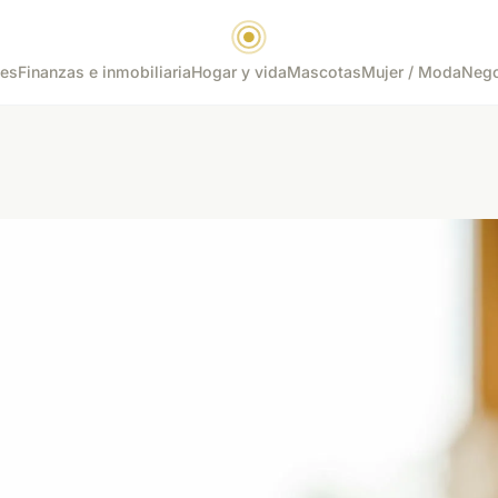
tes
Finanzas e inmobiliaria
Hogar y vida
Mascotas
Mujer / Moda
Nego