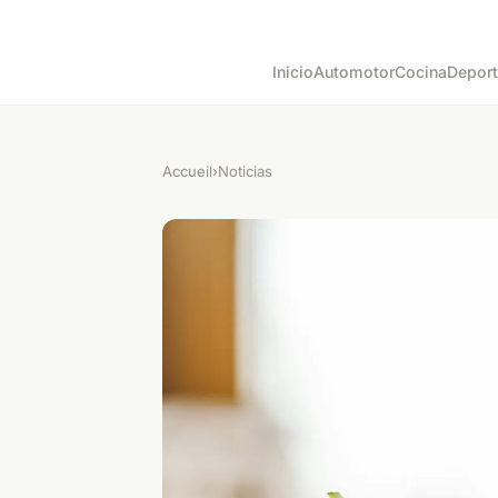
Inicio
Automotor
Cocina
Depor
Accueil
›
Noticias