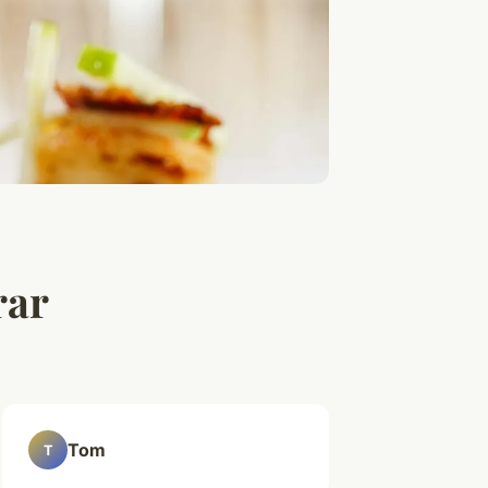
rar
Tom
T